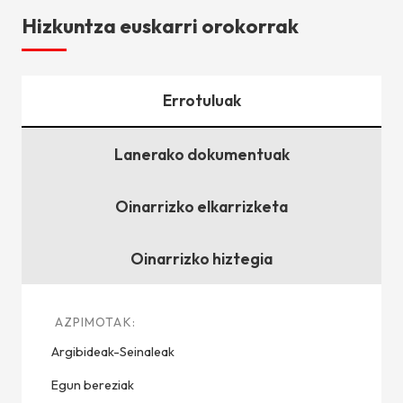
Hizkuntza euskarri orokorrak
Errotuluak
Lanerako dokumentuak
Oinarrizko elkarrizketa
Oinarrizko hiztegia
Argibideak-Seinaleak
Egun bereziak