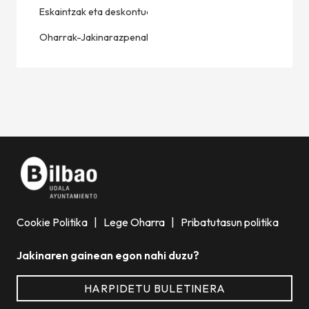
Eskaintzak eta deskontuak
Oharrak-Jakinarazpenak
Cookie Politika
|
Lege Oharra
|
Pribatutasun politika
Jakinaren gainean egon nahi duzu?
HARPIDETU BULETINERA