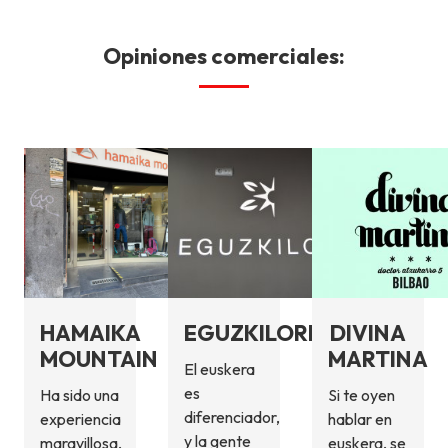
Opiniones comerciales:
HAMAIKA
EGUZKILORE
DIVINA
MOUNTAIN
MARTINA
El euskera
es
Ha sido una
Si te oyen
diferenciador,
experiencia
hablar en
y la gente
maravillosa,
euskera, se