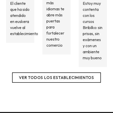
más
El cliente
Estoy muy
idiomas te
que ha sido
contenta
abre más
atendido
con los
puertas
en euskera
cursos
para
vuelve al
Biribilko: sin
fortalecer
establecimiento
prisas, sin
nuestro
exámenes
comercio
y con un
ambiente
muy bueno
VER TODOS LOS ESTABLECIMIENTOS