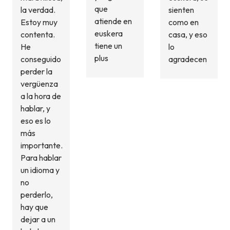
que
la verdad.
sienten
atiende en
Estoy muy
como en
euskera
contenta.
casa, y eso
tiene un
He
lo
plus
conseguido
agradecen
perder la
vergüenza
a la hora de
hablar, y
eso es lo
más
importante.
Para hablar
un idioma y
no
perderlo,
hay que
dejar a un