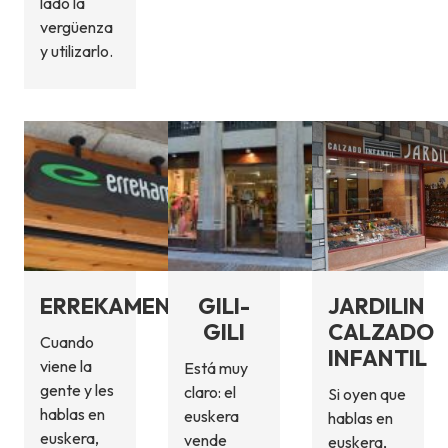
lado la
vergüenza
y utilizarlo.
ERREKAMENDI
GILI-
JARDILIN
GILI
CALZADO
Cuando
INFANTIL
viene la
Está muy
gente y les
claro: el
Si oyen que
hablas en
euskera
hablas en
euskera,
vende
euskera,