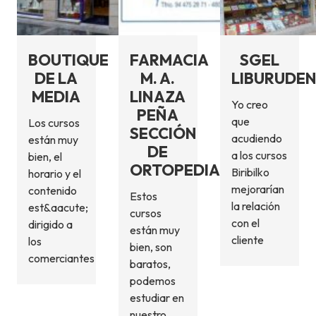
BOUTIQUE
FARMACIA
SGEL
DE LA
M. A.
LIBURUDE
MEDIA
LINAZA
Yo creo
PEÑA
que
Los cursos
SECCIÓN
acudiendo
están muy
DE
a los cursos
bien, el
ORTOPEDIA
Biribilko
horario y el
mejorarían
contenido
Estos
la relación
est&aacute;
cursos
con el
dirigido a
están muy
cliente
los
bien, son
comerciantes
baratos,
podemos
estudiar en
nuestro