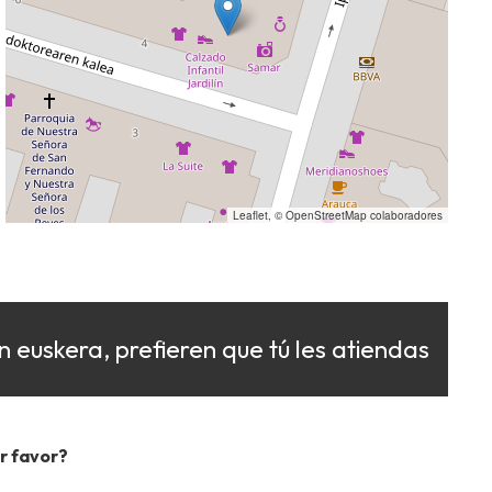
Leaflet
, ©
OpenStreetMap
colaboradores
n euskera, prefieren que tú les atiendas
r favor?