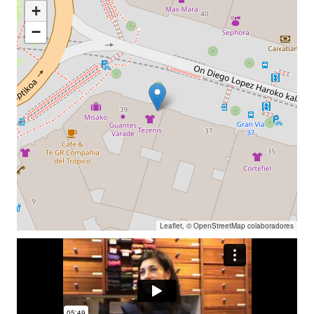
+
−
Leaflet
, ©
OpenStreetMap
colaboradores