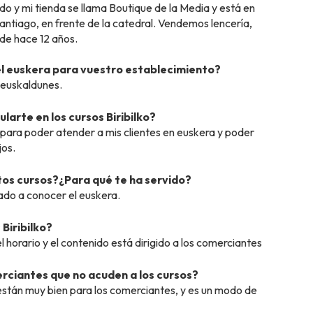
do y mi tienda se llama Boutique de la Media y está en
Santiago, en frente de la catedral. Vendemos lencería,
de hace 12 años.
el euskera para vuestro establecimiento?
 euskaldunes.
larte en los cursos Biribilko?
para poder atender a mis clientes en euskera y poder
jos.
tos cursos?¿Para qué te ha servido?
do a conocer el euskera.
Biribilko?
l horario y el contenido está dirigido a los comerciantes
erciantes que no acuden a los cursos?
 están muy bien para los comerciantes, y es un modo de