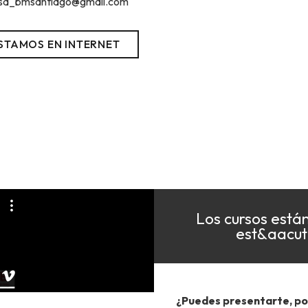
sa_bmsantiago@gmail.com
STAMOS EN INTERNET
Los cursos están
est&aacute
¿Puedes presentarte, po