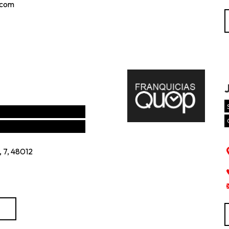
.com
7, 48012