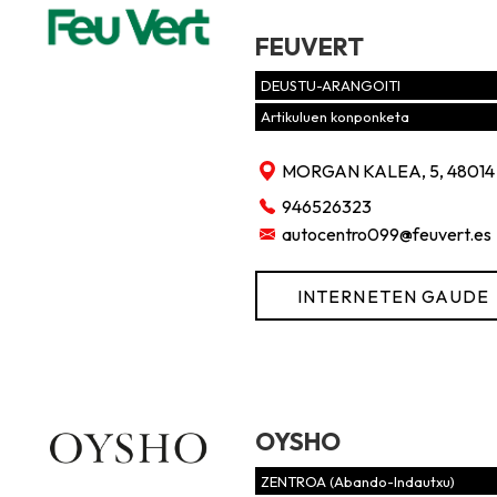
FEUVERT
DEUSTU-ARANGOITI
Artikuluen konponketa
MORGAN KALEA, 5, 48014
946526323
autocentro099@feuvert.es
INTERNETEN GAUDE
OYSHO
ZENTROA (Abando-Indautxu)