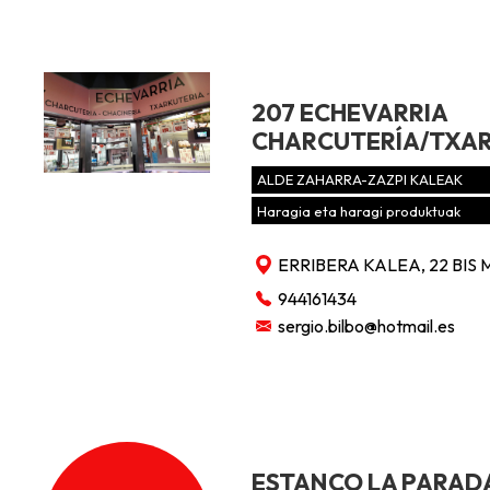
207 ECHEVARRIA
CHARCUTERÍA/TXA
ALDE ZAHARRA-ZAZPI KALEAK
Haragia eta haragi produktuak
ERRIBERA KALEA, 22 BIS
944161434
sergio.bilbo@hotmail.es
ESTANCO LA PARAD