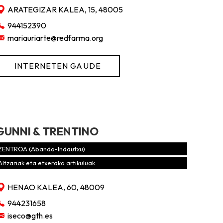
ARATEGIZAR KALEA, 15, 48005
944152390
mariauriarte@redfarma.org
INTERNETEN GAUDE
GUNNI & TRENTINO
ZENTROA (Abando-Indautxu)
Altzariak eta etxerako artikuluak
HENAO KALEA, 60, 48009
944231658
iseco@gth.es