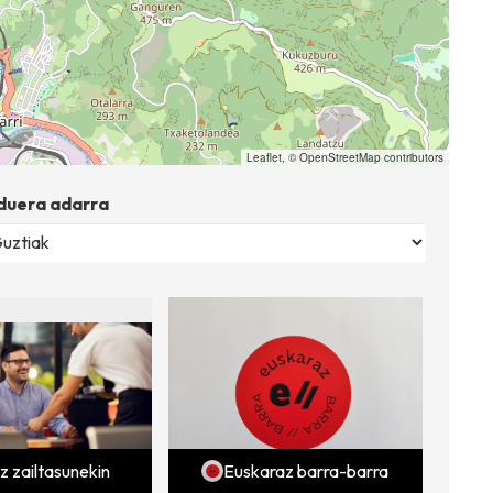
Leaflet
, ©
OpenStreetMap
contributors
duera adarra
z zailtasunekin
Euskaraz barra-barra