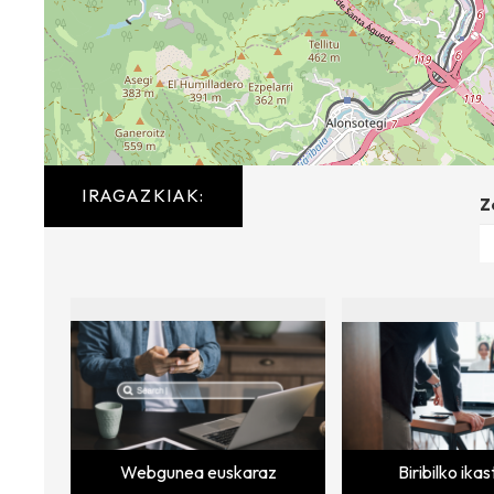
IRAGAZKIAK:
Z
Webgunea euskaraz
Biribilko ika