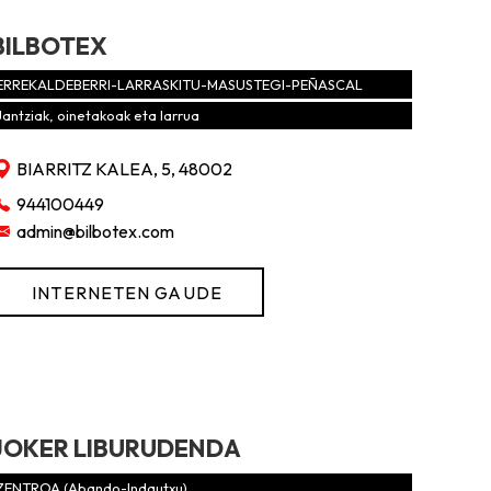
BILBOTEX
ERREKALDEBERRI-LARRASKITU-MASUSTEGI-PEÑASCAL
Jantziak, oinetakoak eta larrua
BIARRITZ KALEA, 5, 48002
944100449
admin@bilbotex.com
INTERNETEN GAUDE
JOKER LIBURUDENDA
ZENTROA (Abando-Indautxu)