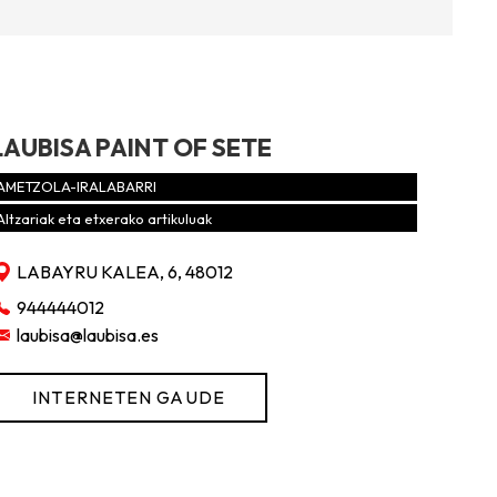
LAUBISA PAINT OF SETE
AMETZOLA-IRALABARRI
Altzariak eta etxerako artikuluak
LABAYRU KALEA, 6, 48012
944444012
laubisa@laubisa.es
INTERNETEN GAUDE