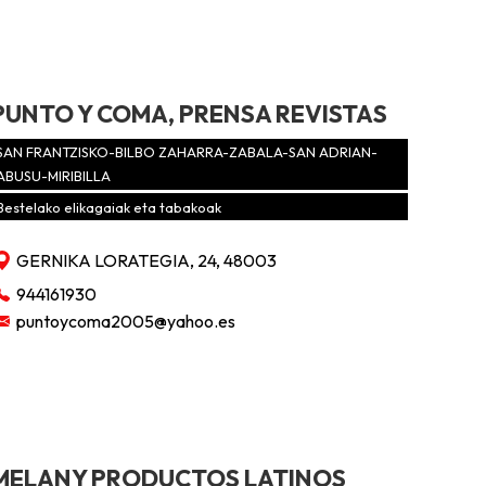
PUNTO Y COMA, PRENSA REVISTAS
SAN FRANTZISKO-BILBO ZAHARRA-ZABALA-SAN ADRIAN-
ABUSU-MIRIBILLA
Bestelako elikagaiak eta tabakoak
GERNIKA LORATEGIA, 24, 48003
944161930
puntoycoma2005@yahoo.es
MELANY PRODUCTOS LATINOS