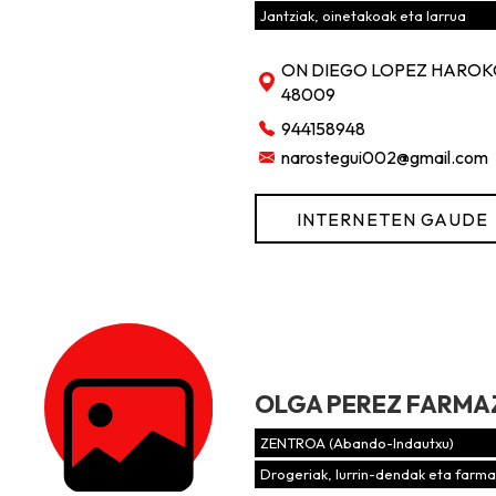
Jantziak, oinetakoak eta larrua
ON DIEGO LOPEZ HAROKO
48009
944158948
narostegui002@gmail.com
INTERNETEN GAUDE
OLGA PEREZ FARMA
ZENTROA (Abando-Indautxu)
Drogeriak, lurrin-dendak eta farma