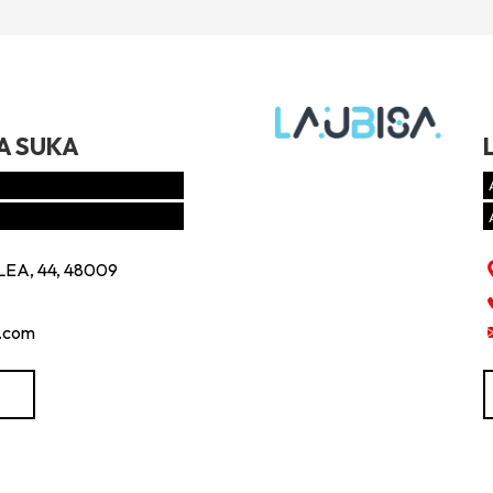
A SUKA
EA, 44, 48009
.com