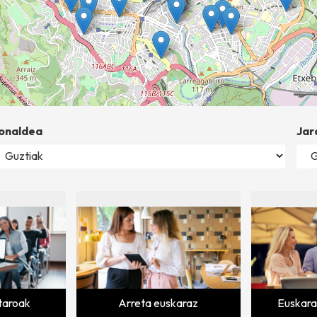
onaldea
Jar
staroak
Arreta euskaraz
Euskara