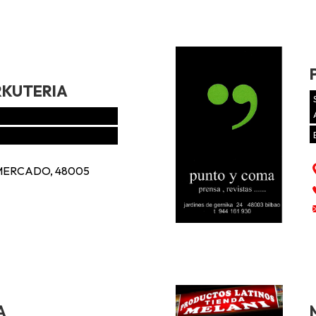
RKUTERIA
 MERCADO, 48005
A