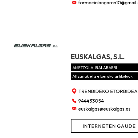
farmacialangaran10@gmail
EUSKALGAS, S.L.
AMETZOLA-IRALABARRI
Altzariak eta etxerako artikuluak
TRENBIDEKO ETORBIDEA, 
944433054
euskalgas@euskalgas.es
INTERNETEN GAUDE