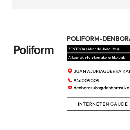
POLIFORM-DENBOR
ZENTROA (Abando-Indautxu)
Altzariak eta etxerako artikuluak
JUAN AJURIAGUERRA KAL
946009009
denborasuka@denborasuka
INTERNETEN GAUDE