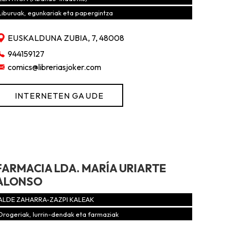
Liburuak, egunkariak eta papergintza
EUSKALDUNA ZUBIA, 7, 48008
944159127
comics@libreriasjoker.com
INTERNETEN GAUDE
FARMACIA LDA. MARÍA URIARTE
ALONSO
ALDE ZAHARRA-ZAZPI KALEAK
Drogeriak, lurrin-dendak eta farmaziak