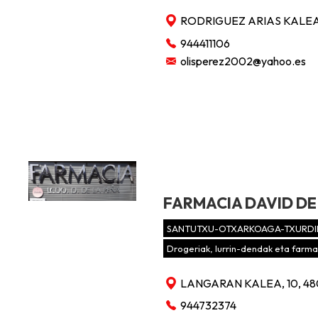
RODRIGUEZ ARIAS KALEA, 
944411106
olisperez2002@yahoo.es
FARMACIA DAVID DE
SANTUTXU-OTXARKOAGA-TXURDI
Drogeriak, lurrin-dendak eta farma
LANGARAN KALEA, 10, 4
944732374