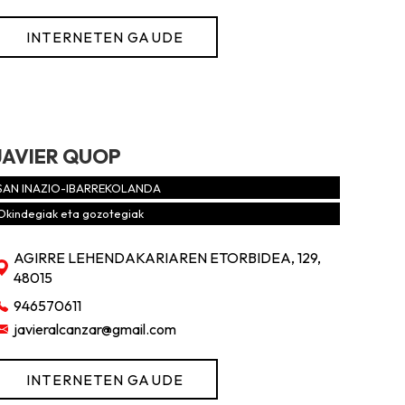
INTERNETEN GAUDE
JAVIER QUOP
SAN INAZIO-IBARREKOLANDA
Okindegiak eta gozotegiak
AGIRRE LEHENDAKARIAREN ETORBIDEA, 129,
48015
946570611
javieralcanzar@gmail.com
INTERNETEN GAUDE