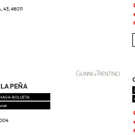
43, 48011
 LA PEÑA
NAGA-BOLUETA
ziak
8004