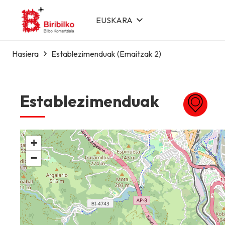
EUSKARA
Hasiera
Establezimenduak
(Emaitzak 2)
Establezimenduak
+
−