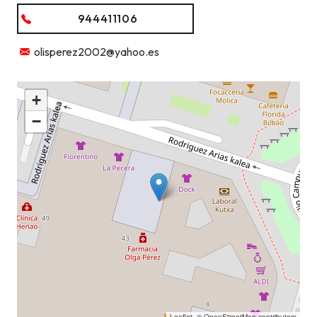
944411106
olisperez2002@yahoo.es
+
−
Leaflet
, ©
OpenStreetMap
contributors