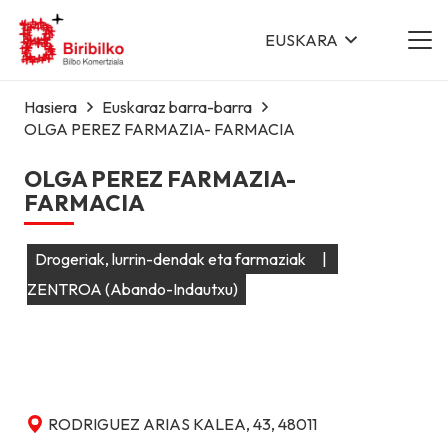
EUSKARA
Hasiera
Euskaraz barra-barra
OLGA PEREZ FARMAZIA- FARMACIA
OLGA PEREZ FARMAZIA-
FARMACIA
Drogeriak, lurrin-dendak eta farmaziak
|
ZENTROA (Abando-Indautxu)
RODRIGUEZ ARIAS KALEA, 43, 48011