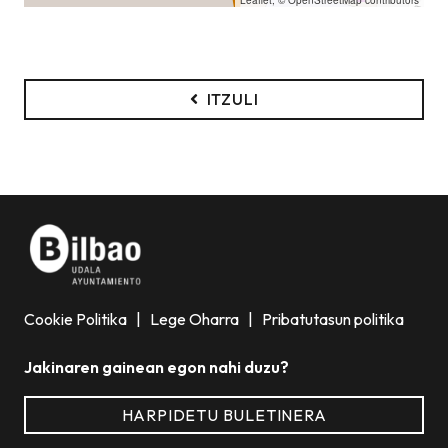
ITZULI
Cookie Politika
|
Lege Oharra
|
Pribatutasun politika
Jakinaren gainean egon nahi duzu?
HARPIDETU BULETINERA