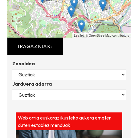
Leaflet
, ©
OpenStreetMap
contributors
IRAGAZKIAK:
Zonaldea
Jarduera adarra
Web orria euskaraz ikusteko aukera ematen
duten establezimenduak.