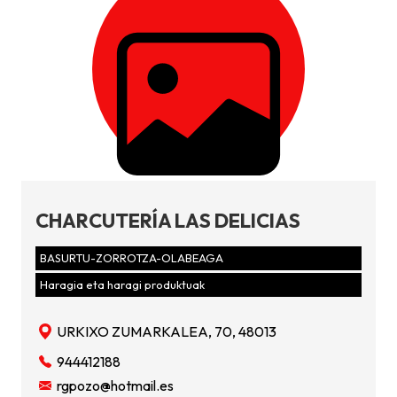
CHARCUTERÍA LAS DELICIAS
BASURTU-ZORROTZA-OLABEAGA
Haragia eta haragi produktuak
URKIXO ZUMARKALEA, 70, 48013
944412188
rgpozo@hotmail.es