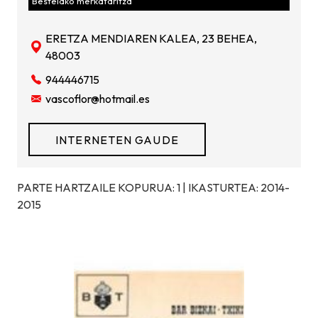
Bestelako merkataritza
ERETZA MENDIAREN KALEA, 23 BEHEA,
48003
944446715
vascoflor@hotmail.es
INTERNETEN GAUDE
PARTE HARTZAILE KOPURUA: 1 | IKASTURTEA: 2014-
2015