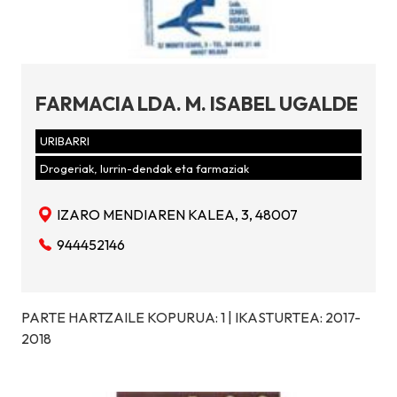
FARMACIA LDA. M. ISABEL UGALDE
URIBARRI
Drogeriak, lurrin-dendak eta farmaziak
IZARO MENDIAREN KALEA, 3, 48007
944452146
PARTE HARTZAILE KOPURUA: 1 | IKASTURTEA: 2017-
2018