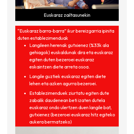
Euskaraz zailtasunekin
“Euskaraz barra-barra” ikur bereizgarria ipinita
duten establezimenduak
Langileen herenak gutxienez (%33k ala
gehiagok) euskaldunak dira eta euskaraz
egiten duten bezeroei euskaraz
eskaintzen diete arreta osoa.
Langile guztiek euskaraz egiten diete
lehen eta azken agurra bezeroei.
Establezimenduek ziurtatu egiten dute
zabalik daudenean beti izaten dutela
euskaraz ondo ulertzen duen langile bat,
gutxienez (bezeroei euskaraz hitz egiteko
aukera bermatzeko)