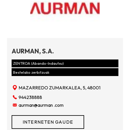
AURMAN, S.A.
ZENTROA (Abando-Indautxu)
Bestelako zerbitzuak
MAZARREDO ZUMARKALEA, 5, 48001
944238888
aurman@aurman .com
INTERNETEN GAUDE