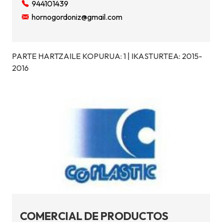
944101439
hornogordoniz@gmail.com
PARTE HARTZAILE KOPURUA: 1 | IKASTURTEA: 2015-
2016
COMERCIAL DE PRODUCTOS