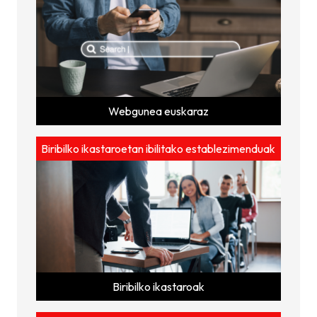
Webgunea euskaraz
Biribilko ikastaroetan ibilitako establezimenduak
Biribilko ikastaroak