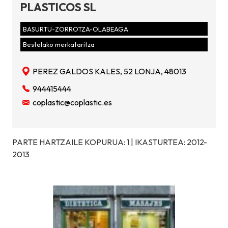
PLASTICOS SL
BASURTU-ZORROTZA-OLABEAGA
Bestelako merkataritza
PEREZ GALDOS KALES, 52 LONJA, 48013
944415444
coplastic@coplastic.es
PARTE HARTZAILE KOPURUA: 1 | IKASTURTEA: 2012-
2013