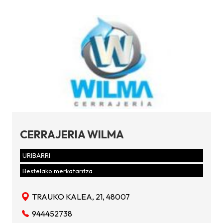
CERRAJERIA WILMA
URIBARRI
Bestelako merkataritza
TRAUKO KALEA, 21, 48007
944452738