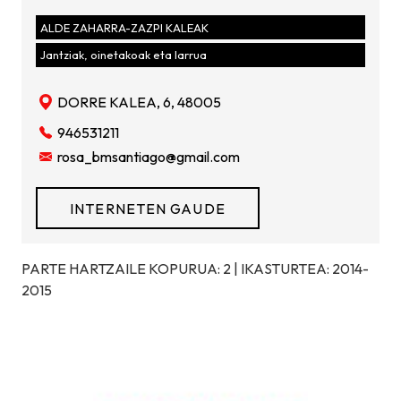
ALDE ZAHARRA-ZAZPI KALEAK
Jantziak, oinetakoak eta larrua
DORRE KALEA, 6, 48005
946531211
rosa_bmsantiago@gmail.com
INTERNETEN GAUDE
PARTE HARTZAILE KOPURUA: 2 | IKASTURTEA: 2014-
2015