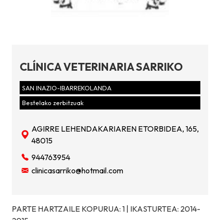
CLÍNICA VETERINARIA SARRIKO
SAN INAZIO-IBARREKOLANDA
Bestelako zerbitzuak
AGIRRE LEHENDAKARIAREN ETORBIDEA, 165,
48015
944763954
clinicasarriko@hotmail.com
PARTE HARTZAILE KOPURUA: 1 | IKASTURTEA: 2014-