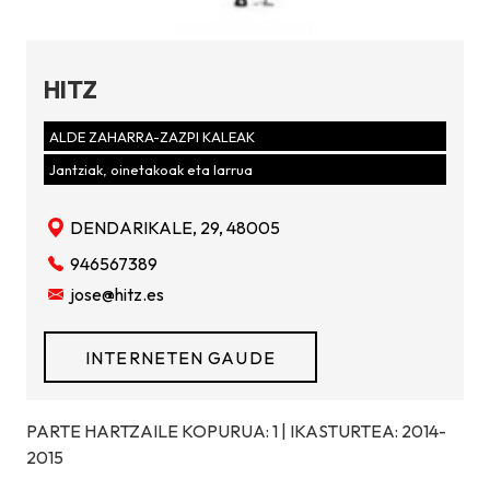
HITZ
ALDE ZAHARRA-ZAZPI KALEAK
Jantziak, oinetakoak eta larrua
DENDARIKALE, 29, 48005
946567389
jose@hitz.es
INTERNETEN GAUDE
PARTE HARTZAILE KOPURUA: 1 | IKASTURTEA: 2014-
2015