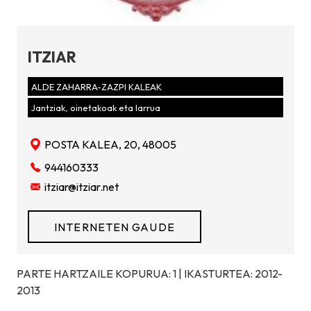
ITZIAR
ALDE ZAHARRA-ZAZPI KALEAK
Jantziak, oinetakoak eta larrua
POSTA KALEA, 20, 48005
944160333
itziar@itziar.net
INTERNETEN GAUDE
PARTE HARTZAILE KOPURUA: 1 | IKASTURTEA: 2012-
2013