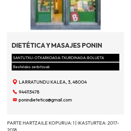
DIETÉTICA Y MASAJES PONIN
SANTUTXU-OTXARKOAGA-TXURDINAGA-BOLUETA
Bestelako zerbitzuak
LARRATUNDU KALEA, 3, 48004
944113478
ponindietetica@gmail.com
PARTE HARTZAILE KOPURUA: 1 | IKASTURTEA: 2017-
2018