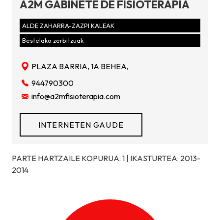
A2M GABINETE DE FISIOTERAPIA
ALDE ZAHARRA-ZAZPI KALEAK
Bestelako zerbitzuak
PLAZA BARRIA, 1A BEHEA,
944790300
info@a2mfisioterapia.com
INTERNETEN GAUDE
PARTE HARTZAILE KOPURUA: 1 | IKASTURTEA: 2013-
2014