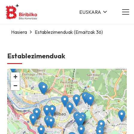
EUSKARA
Hasiera
Establezimenduak
(Emaitzak 36)
Establezimenduak
+
−