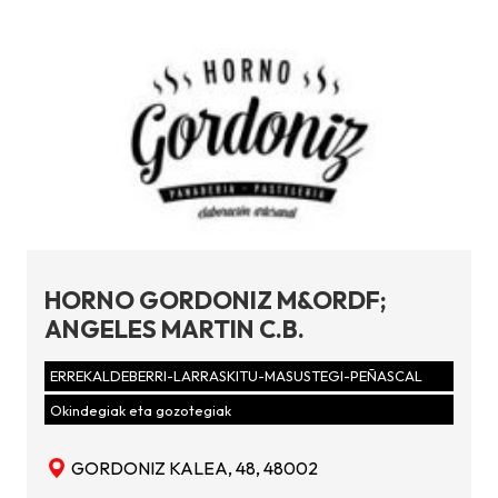
HORNO GORDONIZ M&ORDF;
ANGELES MARTIN C.B.
ERREKALDEBERRI-LARRASKITU-MASUSTEGI-PEÑASCAL
Okindegiak eta gozotegiak
GORDONIZ KALEA, 48, 48002