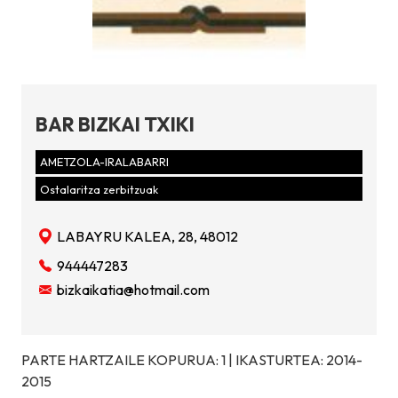
BAR BIZKAI TXIKI
AMETZOLA-IRALABARRI
Ostalaritza zerbitzuak
LABAYRU KALEA, 28, 48012
944447283
bizkaikatia@hotmail.com
PARTE HARTZAILE KOPURUA: 1 | IKASTURTEA: 2014-
2015