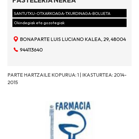
PASTELERÍA NEREA
SANTUTXU-OTXARKOAGA-TXURDINAGA-BOLUETA
Okindegiak eta gozotegiak
BONAPARTE LUIS LUCIANO KALEA, 29, 48004
944113640
PARTE HARTZAILE KOPURUA: 1 | IKASTURTEA: 2014-
2015