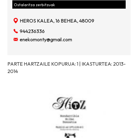
Ostalaritza zerbitzuak
HEROS KALEA, 16 BEHEA, 48009
944236336
enekomonty@gmail.com
PARTE HARTZAILE KOPURUA: 1 | IKASTURTEA: 2013-
2014