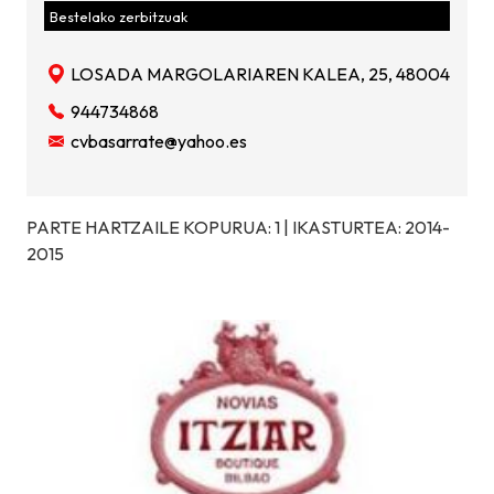
Bestelako zerbitzuak
LOSADA MARGOLARIAREN KALEA, 25, 48004
944734868
cvbasarrate@yahoo.es
PARTE HARTZAILE KOPURUA: 1 | IKASTURTEA: 2014-
2015