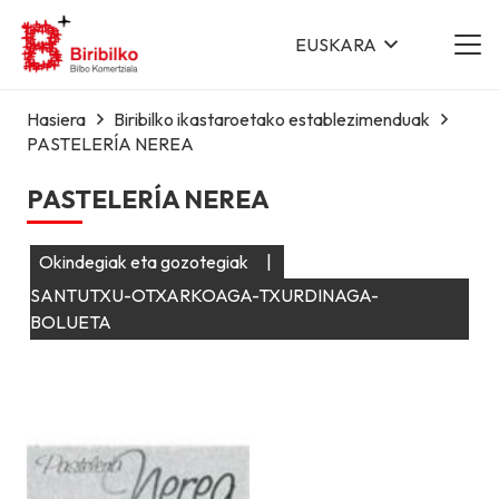
EUSKARA
Hasiera
Biribilko ikastaroetako establezimenduak
PASTELERÍA NEREA
PASTELERÍA NEREA
Okindegiak eta gozotegiak
|
SANTUTXU-OTXARKOAGA-TXURDINAGA-
BOLUETA