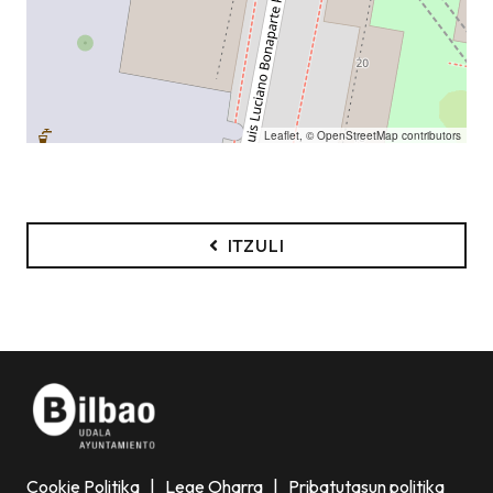
Leaflet
, ©
OpenStreetMap
contributors
ITZULI
Cookie Politika
|
Lege Oharra
|
Pribatutasun politika