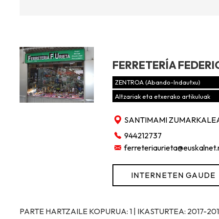
FERRETERÍA FEDERI
ZENTROA (Abando-Indautxu)
Altzariak eta etxerako artikuluak
SANTIMAMI ZUMARKALEA,
944212737
ferreteriaurieta@euskalnet.
INTERNETEN GAUDE
PARTE HARTZAILE KOPURUA: 1 | IKASTURTEA: 2017-20