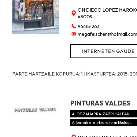
ON DIEGO LOPEZ HAROKO
48009
944151263
megafeischen@hotmail.co
INTERNETEN GAUDE
PARTE HARTZAILE KOPURUA: 1 | IKASTURTEA: 2015-20
PINTURAS VALDES
ALDE ZAHARRA-ZAZPI KALEAK
Altzariak eta etxerako artikuluak