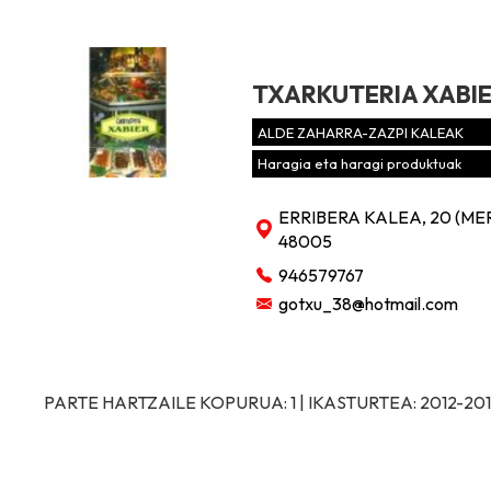
TXARKUTERIA XABI
ALDE ZAHARRA-ZAZPI KALEAK
Haragia eta haragi produktuak
ERRIBERA KALEA, 20 (MER
48005
946579767
gotxu_38@hotmail.com
PARTE HARTZAILE KOPURUA: 1 | IKASTURTEA: 2012-20