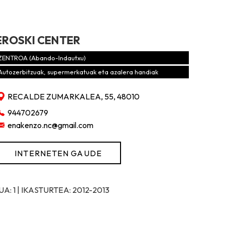
EROSKI CENTER
ZENTROA (Abando-Indautxu)
Autozerbitzuak, supermerkatuak eta azalera handiak
RECALDE ZUMARKALEA, 55, 48010
944702679
enakenzo.nc@gmail.com
INTERNETEN GAUDE
: 1 | IKASTURTEA: 2012-2013