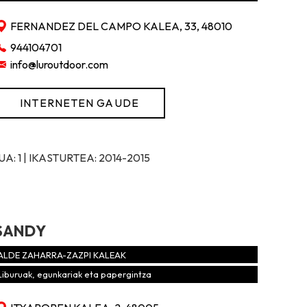
FERNANDEZ DEL CAMPO KALEA, 33, 48010
944104701
info@luroutdoor.com
INTERNETEN GAUDE
: 1 | IKASTURTEA: 2014-2015
SANDY
ALDE ZAHARRA-ZAZPI KALEAK
Liburuak, egunkariak eta papergintza