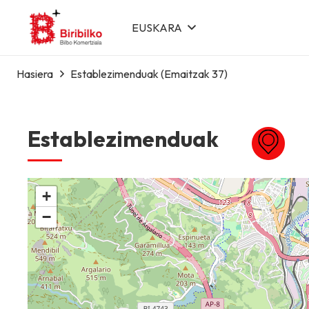
EUSKARA
Hasiera
Establezimenduak
(Emaitzak 37)
Establezimenduak
+
−