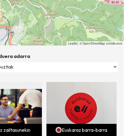
Leaflet
, ©
OpenStreetMap
contributors
duera adarra
z zailtasunekin
Euskaraz barra-barra