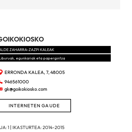
GOIKOKIOSKO
ALDE ZAHARRA-ZAZPI KALEAK
Liburuak, egunkariak eta papergintza
ERRONDA KALEA, 7, 48005
946561000
gk@goikokiosko.com
INTERNETEN GAUDE
: 1 | IKASTURTEA: 2014-2015