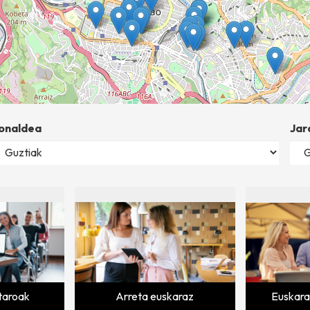
onaldea
Jar
staroak
Arreta euskaraz
Euskara