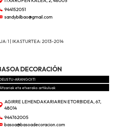
ITXAROPEN KALEA, 2, 48005
944152051
sandybilbao@gmail.com
: 1 | IKASTURTEA: 2013-2014
BASOA DECORACIÓN
DEUSTU-ARANGOITI
Altzariak eta etxerako artikuluak
AGIRRE LEHENDAKARIAREN ETORBIDEA, 67,
48014
944762005
basoa@basoadecoracion.com