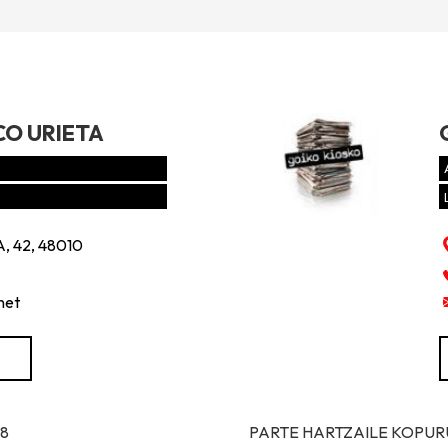
CO URIETA
 42, 48010
net
18
PARTE HARTZAILE KOPURUA