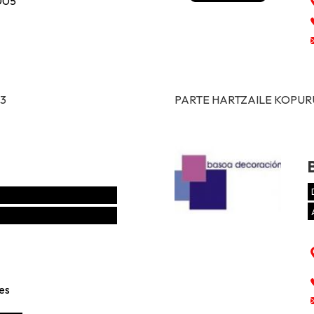
005
13
PARTE HARTZAILE KOPURUA
es