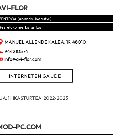
AVI-FLOR
ZENTROA (Abando-Indautxu)
Bestelako merkataritza
MANUEL ALLENDE KALEA, 19, 48010
944210574
info@avi-flor.com
INTERNETEN GAUDE
: 1 | IKASTURTEA: 2022-2023
MOD-PC.COM