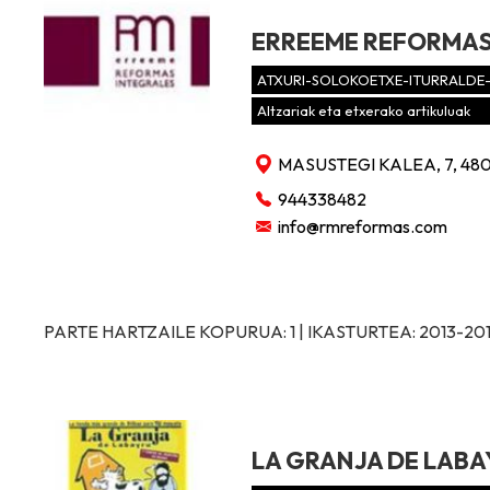
ERREEME REFORMAS
ATXURI-SOLOKOETXE-ITURRALD
Altzariak eta etxerako artikuluak
MASUSTEGI KALEA, 7, 48
944338482
info@rmreformas.com
PARTE HARTZAILE KOPURUA: 1 | IKASTURTEA: 2013-20
LA GRANJA DE LABA