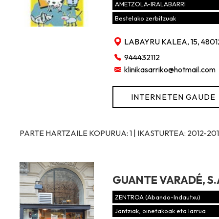
AMETZOLA-IRALABARRI
Bestelako zerbitzuak
LABAYRU KALEA, 15, 4801
944432112
klinikasarriko@hotmail.com
INTERNETEN GAUDE
PARTE HARTZAILE KOPURUA: 1 | IKASTURTEA: 2012-20
GUANTE VARADÉ, S.
ZENTROA (Abando-Indautxu)
Jantziak, oinetakoak eta larrua