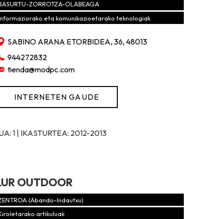
BASURTU-ZORROTZA-OLABEAGA
Informaziorako eta komunikazioetarako teknologiak
SABINO ARANA ETORBIDEA, 36, 48013
944272832
tienda@modpc.com
INTERNETEN GAUDE
: 1 | IKASTURTEA: 2012-2013
LUR OUTDOOR
ZENTROA (Abando-Indautxu)
Kiroletarako artikuluak