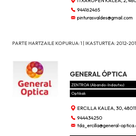
ITXAROPEN KALEA, 2, 48
944162465
pinturasvaldes@gmail.com
PARTE HARTZAILE KOPURUA: 1 | IKASTURTEA: 2012-20
GENERAL ÓPTICA
ZENTROA (Abando-Indautxu)
Optikak
ERCILLA KALEA, 30, 48011
944434250
tda_ercilla@general-optica.