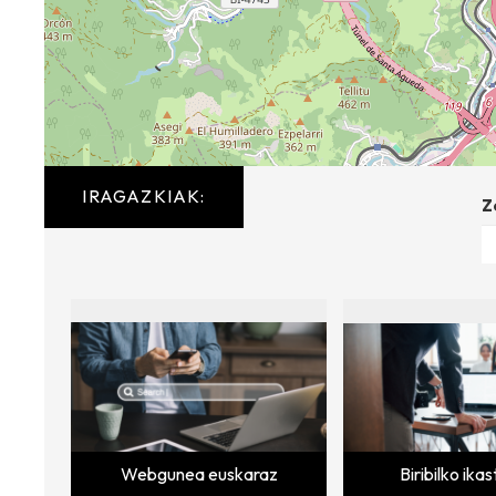
IRAGAZKIAK:
Z
Webgunea euskaraz
Biribilko ika