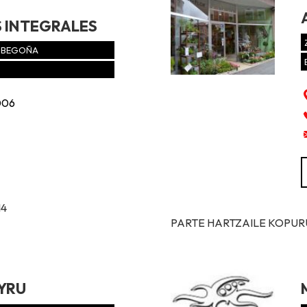
 INTEGRALES
E-BEGOÑA
006
14
PARTE HARTZAILE KOPURUA
YRU