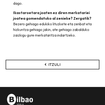
dago.
Ikastaroetara joaten ez diren merkatariei
joatea gomendatuko al zenieke? Zergatik?
Bezero gehiago edukiko lituzkete eta zenbat eta
hizkuntza gehiago jakin, ate gehiago zabalduko
zaizkigu gure merkataritza indartzeko.
ITZULI