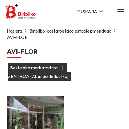
EUSKARA
Hasiera
Biribilko ikastaroetako establezimenduak
AVI-FLOR
AVI-FLOR
Bestelako merkataritza
|
ZENTROA (Abando-Indautxu)