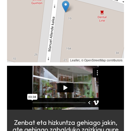
Leaflet
, ©
OpenStreetMap
contributors
Zenbat eta hizkuntza gehiago jakin,
ate gehiago zabalduko zaizkigu gure