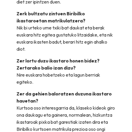
diet zer ipintzen duen.
Zerk bultzatu zintuen Biribilko
ikastaroetan matrikulatzera?
Nik bi urteko ume txiki bat daukat eta berak
euskara hitz egitea gustatuko litzaidake, eta nik
euskara ikasten badut, berari hitz egin ahalko
diot.
Zer lortu duzu ikastaro honen bidez?
Zertarako balio izan dizu?
Nire euskara hobetzeko eta lagun berriak
egiteko.
Zer da gehien baloratzen duzuna ikastaro
hauetan?
Kurtsoa oso interesgarria da, klaseko kideok giro
ona daukagu eta gainera, normalean, hizkuntza
ikastaroak pixka bat garestiak izaten dira eta
Biribilko kurtsoen matrikula prezioa oso ongi