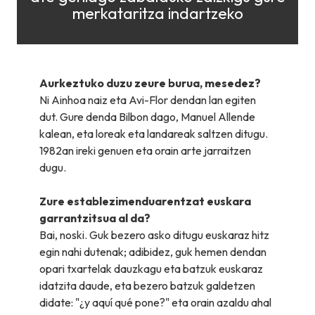
merkataritza indartzeko
Aurkeztuko duzu zeure burua, mesedez?
Ni Ainhoa naiz eta Avi-Flor dendan lan egiten
dut. Gure denda Bilbon dago, Manuel Allende
kalean, eta loreak eta landareak saltzen ditugu.
1982an ireki genuen eta orain arte jarraitzen
dugu.
Zure establezimenduarentzat euskara
garrantzitsua al da?
Bai, noski. Guk bezero asko ditugu euskaraz hitz
egin nahi dutenak; adibidez, guk hemen dendan
opari txartelak dauzkagu eta batzuk euskaraz
idatzita daude, eta bezero batzuk galdetzen
didate: "¿
y aquí qué pone
?" eta orain azaldu ahal