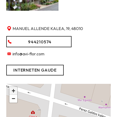
MANUEL ALLENDE KALEA, 19, 48010
944210574
info@avi-flor.com
INTERNETEN GAUDE
+
−