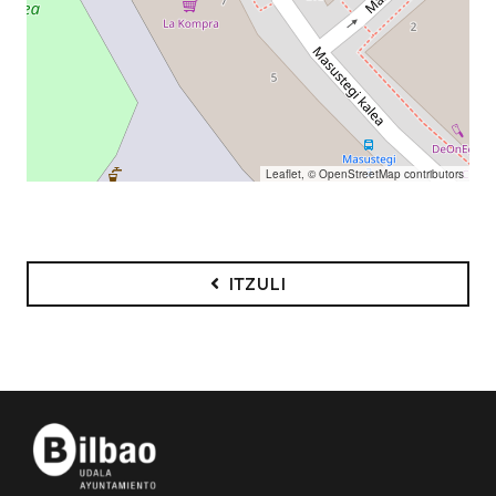
Leaflet
, ©
OpenStreetMap
contributors
ITZULI