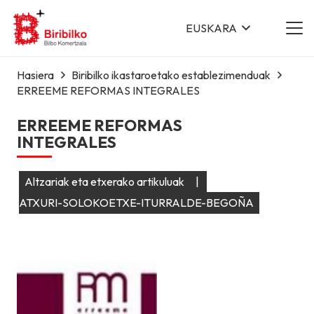
EUSKARA
Hasiera
Biribilko ikastaroetako establezimenduak
ERREEME REFORMAS INTEGRALES
ERREEME REFORMAS
INTEGRALES
Altzariak eta etxerako artikuluak
|
ATXURI-SOLOKOETXE-ITURRALDE-BEGOÑA