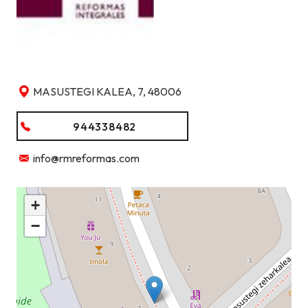
MASUSTEGI KALEA, 7, 48006
944338482
info@rmreformas.com
+
−