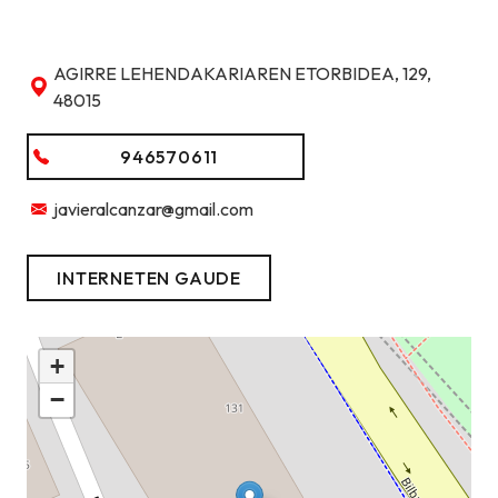
AGIRRE LEHENDAKARIAREN ETORBIDEA, 129,
48015
946570611
javieralcanzar@gmail.com
INTERNETEN GAUDE
+
−