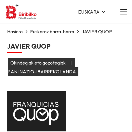
EUSKARA
Hasiera
Euskaraz barra-barra
JAVIER QUOP
JAVIER QUOP
Okindegiak eta gozotegiak
|
SAN INAZIO-IBARREKOLANDA