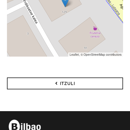
Leaflet
, ©
OpenStreetMap
contributors
ITZULI