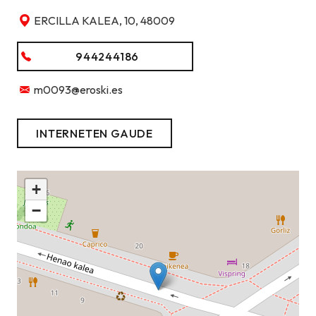
ERCILLA KALEA, 10, 48009
944244186
m0093@eroski.es
INTERNETEN GAUDE
+
−