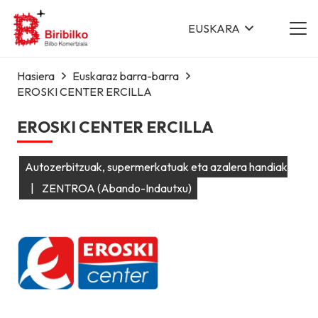
EUSKARA
Hasiera
Euskaraz barra-barra
EROSKI CENTER ERCILLA
EROSKI CENTER ERCILLA
Autozerbitzuak, supermerkatuak eta azalera handiak
|
ZENTROA (Abando-Indautxu)