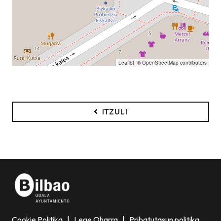
Leaflet
, ©
OpenStreetMap
contributors
ITZULI
Cookie Politika
|
Lege Oharra
|
Pribatutasun politika