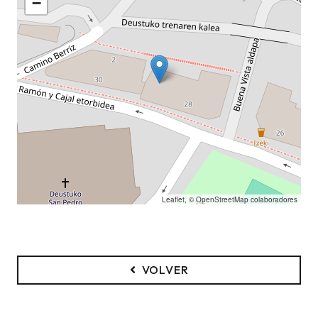
−
Leaflet
, ©
OpenStreetMap
colaboradores
VOLVER