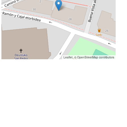
Leaflet
, ©
OpenStreetMap
contributors