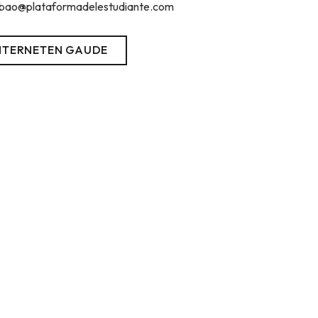
lbao@plataformadelestudiante.com
NTERNETEN GAUDE