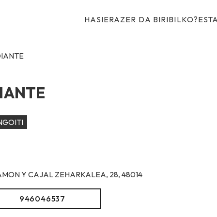
HASIERA
ZER DA BIRIBILKO?
EST
DIANTE
IANTE
GOITI
AMON Y CAJAL ZEHARKALEA, 28, 48014
946046537