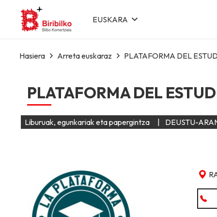
EUSKARA
Hasiera
Arreta euskaraz
PLATAFORMA DEL ESTU
PLATAFORMA DEL ESTUD
Liburuak, egunkariak eta papergintza
|
DEUSTU-ARAN
R