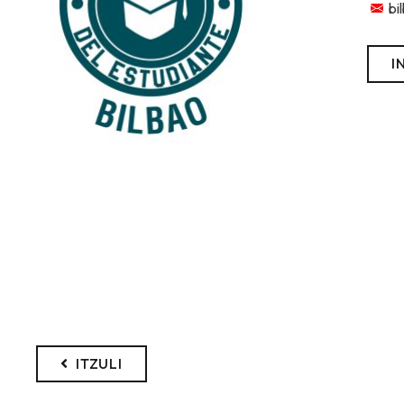
bi
I
ITZULI