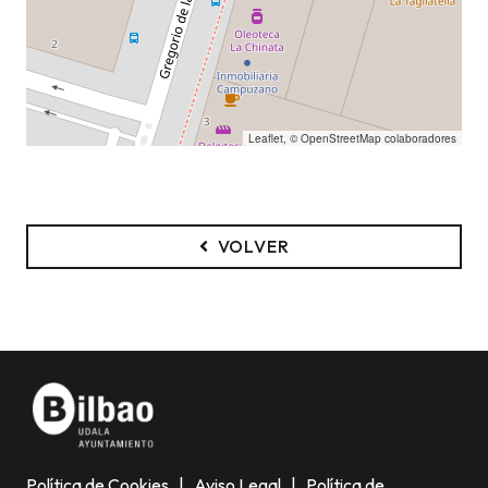
Leaflet
, ©
OpenStreetMap
colaboradores
VOLVER
Política de Cookies
|
Aviso Legal
|
Política de