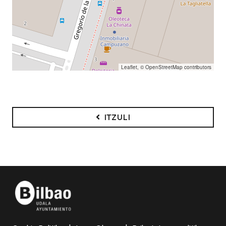
Leaflet
, ©
OpenStreetMap
contributors
ITZULI