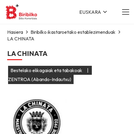
EUSKARA
Hasiera
Biribilko ikastaroetako establezimenduak
LA CHINATA
LA CHINATA
Bestelako elikagaiak eta tabakoak
|
ZENTROA (Abando-Indautxu)