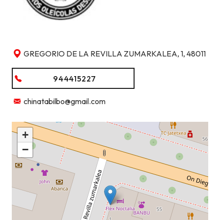
GREGORIO DE LA REVILLA ZUMARKALEA, 1, 48011
944415227
chinatabilbo@gmail.com
+
−