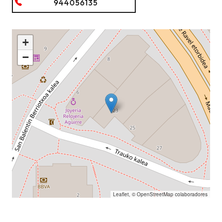
944056135
+
−
Leaflet
, ©
OpenStreetMap
colaboradores