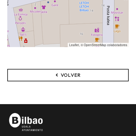
Leaflet
, ©
OpenStreetMap
colaboradores
VOLVER