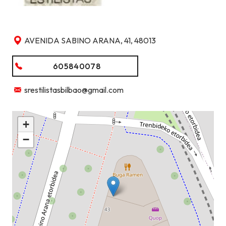
AVENIDA SABINO ARANA, 41, 48013
605840078
srestilistasbilbao@gmail.com
+
−