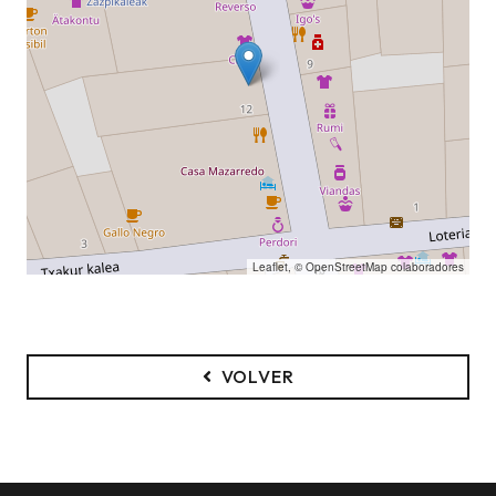
Leaflet
, ©
OpenStreetMap
colaboradores
VOLVER