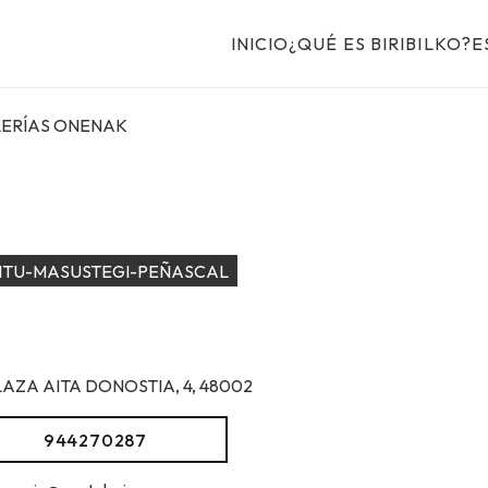
INICIO
¿QUÉ ES BIRIBILKO?
E
LERÍAS ONENAK
ITU-MASUSTEGI-PEÑASCAL
LAZA AITA DONOSTIA, 4, 48002
944270287