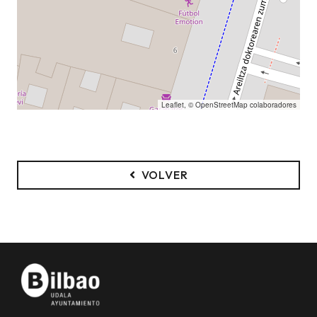
Leaflet
, ©
OpenStreetMap
colaboradores
VOLVER