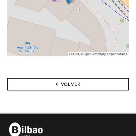
Leaflet
, ©
OpenStreetMap
colaboradores
VOLVER