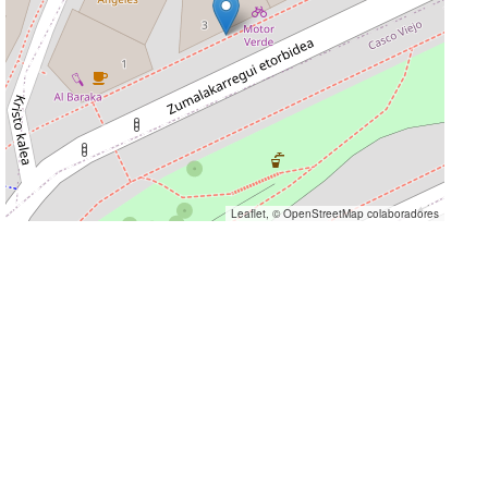
Leaflet
, ©
OpenStreetMap
colaboradores