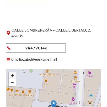
CALLE SOMBRERERÃ­A - CALLE LIBERTAD, 2,
48005
944790146
bmutiozabal@euskalnet.net
+
−