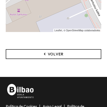
Leaflet
, ©
OpenStreetMap
colaboradores
VOLVER
Política de Cookies
|
Aviso Legal
|
Política de