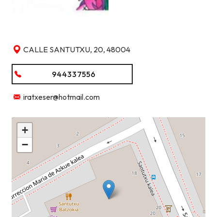
CALLE SANTUTXU, 20, 48004
944337556
iratxeser@hotmail.com
+
−