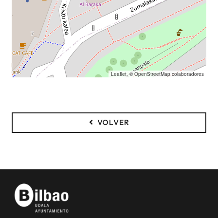
Leaflet
, ©
OpenStreetMap
colaboradores
VOLVER