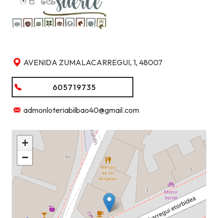
AVENIDA ZUMALACARREGUI, 1, 48007
605719735
admonloteriabilbao40@gmail.com
+
−