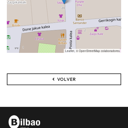
Leaflet
, ©
OpenStreetMap
colaboradores
VOLVER