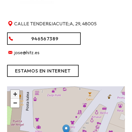
CALLE TENDER&IACUTE;A, 29, 48005
946567389
jose@hitz.es
ESTAMOS EN INTERNET
+
−