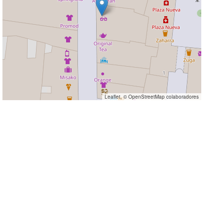
Leaflet
, ©
OpenStreetMap
colaboradores