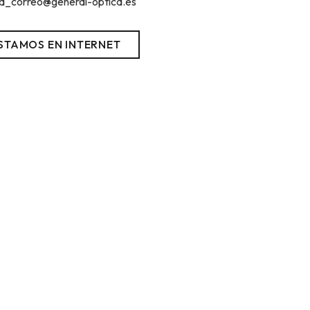
a_correo@general-optica.es
STAMOS EN INTERNET