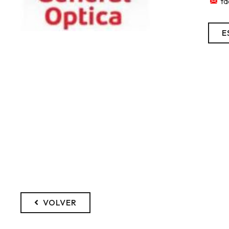
td
E
VOLVER