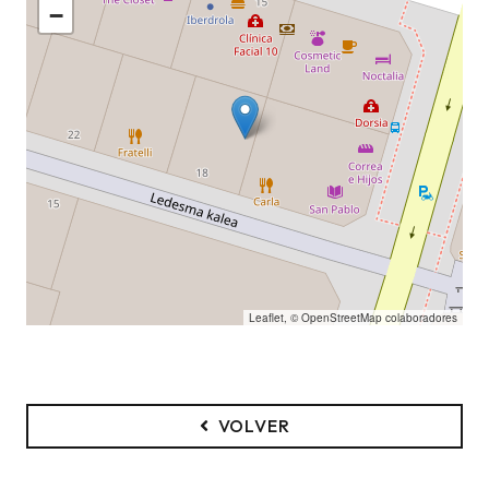
−
Leaflet
, ©
OpenStreetMap
colaboradores
VOLVER