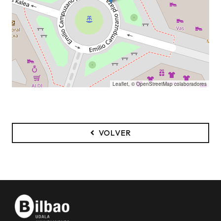
Leaflet
, ©
OpenStreetMap
colaboradores
VOLVER