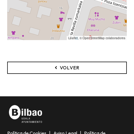
Leaflet
, ©
OpenStreetMap
colaboradores
VOLVER
Política de Cookies
|
Aviso Legal
|
Política de