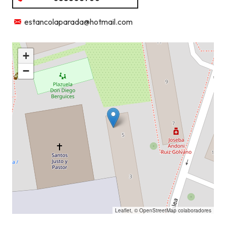
estancolaparada@hotmail.com
+
−
Leaflet
, ©
OpenStreetMap
colaboradores