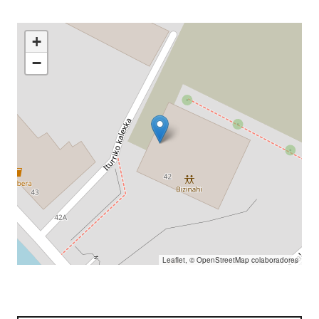
+
−
Leaflet
, ©
OpenStreetMap
colaboradores