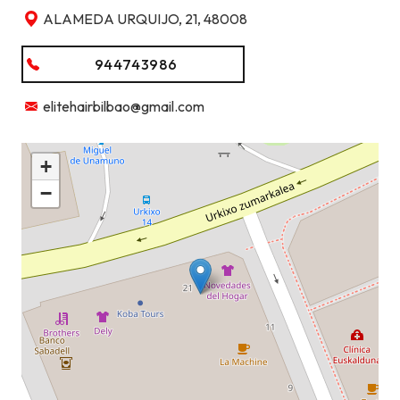
ALAMEDA URQUIJO, 21, 48008
944743986
elitehairbilbao@gmail.com
+
−