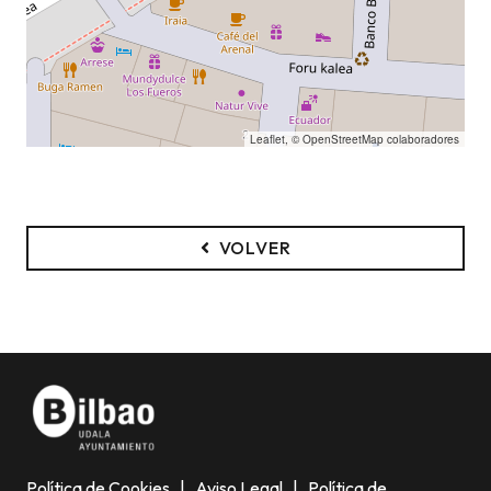
Leaflet
, ©
OpenStreetMap
colaboradores
VOLVER
Política de Cookies
|
Aviso Legal
|
Política de