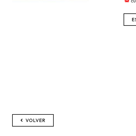
cu
E
VOLVER