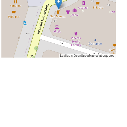
Leaflet
, ©
OpenStreetMap
colaboradores