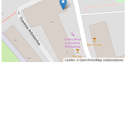
Leaflet
, ©
OpenStreetMap
colaboradores