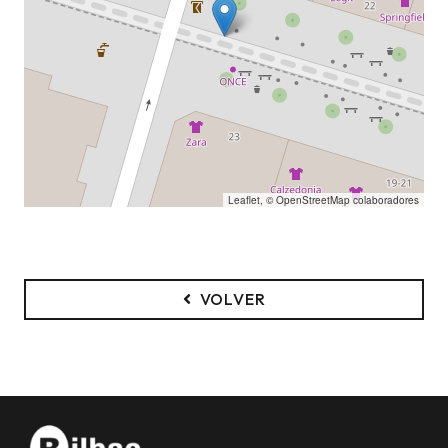
Leaflet
, ©
OpenStreetMap
colaboradores
VOLVER