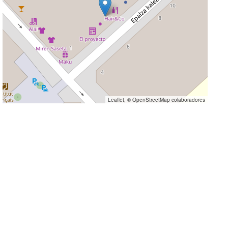
Leaflet
, ©
OpenStreetMap
colaboradores