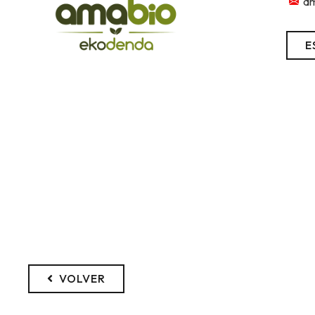
a
E
VOLVER