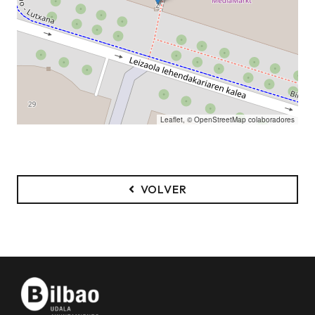
Leaflet
, ©
OpenStreetMap
colaboradores
VOLVER