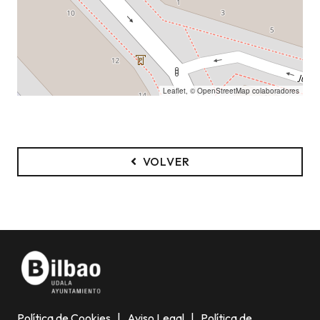
Leaflet
, ©
OpenStreetMap
colaboradores
VOLVER
Política de Cookies
|
Aviso Legal
|
Política de