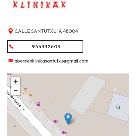
CALLE SANTUTXU, 9, 48004
944332603
abereenklinikasantutxu@gmail.com
+
−