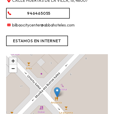
CALLE HUERTAS DE LA VILLA, 15, 48007
946465055
bilbaocitycenter@abbahoteles.com
ESTAMOS EN INTERNET
+
−