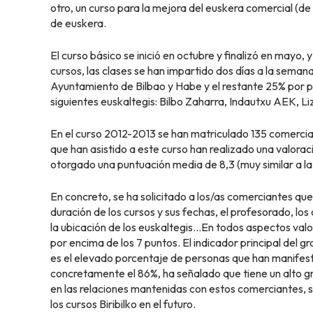
otro, un curso para la mejora del euskera comercial (de
de euskera.
El curso básico se inició en octubre y finalizó en mayo,
cursos, las clases se han impartido dos días a la semana
Ayuntamiento de Bilbao y Habe y el restante 25% por pa
siguientes euskaltegis: Bilbo Zaharra, Indautxu AEK, 
En el curso 2012-2013 se han matriculado 135 comercia
que han asistido a este curso han realizado una valorac
otorgado una puntuación media de 8,3 (muy similar a la 
En concreto, se ha solicitado a los/as comerciantes que 
duración de los cursos y sus fechas, el profesorado, los
la ubicación de los euskaltegis…En todos aspectos val
por encima de los 7 puntos. El indicador principal del 
es el elevado porcentaje de personas que han manifesta
concretamente el 86%, ha señalado que tiene un alto gr
en las relaciones mantenidas con estos comerciantes,
los cursos Biribilko en el futuro.