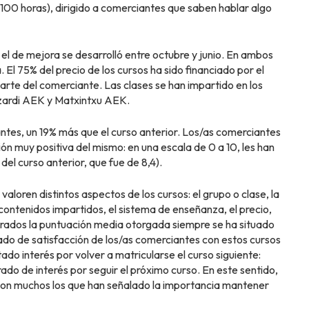
 100 horas), dirigido a comerciantes que saben hablar algo
 y el de mejora se desarrolló entre octubre y junio. En ambos
. El 75% del precio de los cursos ha sido financiado por el
rte del comerciante. Las clases se han impartido en los
Lizardi AEK y Matxintxu AEK.
ntes, un 19% más que el curso anterior. Los/as comerciantes
ión muy positiva del mismo: en una escala de 0 a 10, les han
del curso anterior, que fue de 8,4).
valoren distintos aspectos de los cursos: el grupo o clase, la
 contenidos impartidos, el sistema de enseñanza, el precio,
orados la puntuación media otorgada siempre se ha situado
grado de satisfacción de los/as comerciantes con estos cursos
do interés por volver a matricularse el curso siguiente:
ado de interés por seguir el próximo curso. En este sentido,
 son muchos los que han señalado la importancia mantener