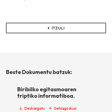
ITZULI
Beste Dokumentu batzuk:
Biribilko egitasmoaren
triptiko informatiboa.
Deskargatu
Gehiago ikusi