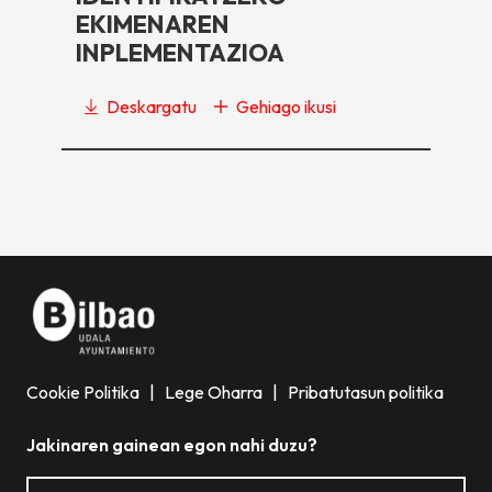
EKIMENAREN
INPLEMENTAZIOA
Deskargatu
Gehiago ikusi
Cookie Politika
|
Lege Oharra
|
Pribatutasun politika
Jakinaren gainean egon nahi duzu?