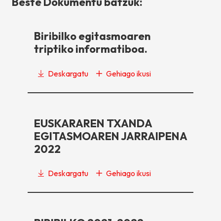
Beste Dokumentu batzuk:
Biribilko egitasmoaren
triptiko informatiboa.
Deskargatu
Gehiago ikusi
EUSKARAREN TXANDA
EGITASMOAREN JARRAIPENA
2022
Deskargatu
Gehiago ikusi