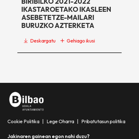
BIRIBILKO 2021-2022
IKASTAROETAKO IKASLEEN
ASEBETETZE-MAILARI
BURUZKO AZTERKETA
Deskargatu
Gehiago ikusi
Cookie Politika
|
Lege Oharra
|
Pribatutasun politika
Jakinaren gainean egon nahi duzu?