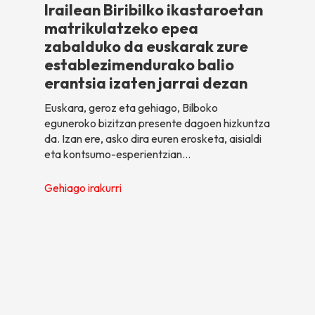
Irailean Biribilko ikastaroetan
matrikulatzeko epea
zabalduko da euskarak zure
establezimendurako balio
erantsia izaten jarrai dezan
Euskara, geroz eta gehiago, Bilboko
eguneroko bizitzan presente dagoen hizkuntza
da. Izan ere, asko dira euren erosketa, aisialdi
eta kontsumo-esperientzian…
Gehiago irakurri