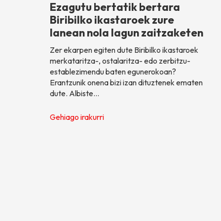
Ezagutu bertatik bertara
Biribilko ikastaroek zure
lanean nola lagun zaitzaketen
Zer ekarpen egiten dute Biribilko ikastaroek
merkataritza-, ostalaritza- edo zerbitzu-
establezimendu baten egunerokoan?
Erantzunik onena bizi izan dituztenek ematen
dute. Albiste…
Gehiago irakurri