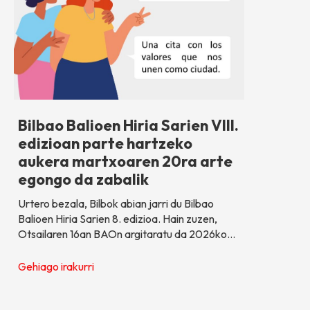
Bilbao Balioen Hiria Sarien VIII.
edizioan parte hartzeko
aukera martxoaren 20ra arte
egongo da zabalik
Urtero bezala, Bilbok abian jarri du Bilbao
Balioen Hiria Sarien 8. edizioa. Hain zuzen,
Otsailaren 16an BAOn argitaratu da 2026ko…
Gehiago irakurri